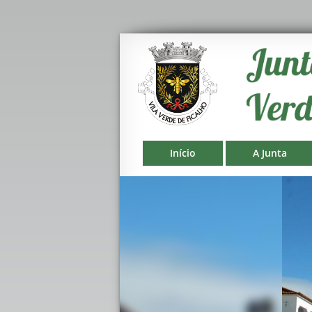
Início
A Junta